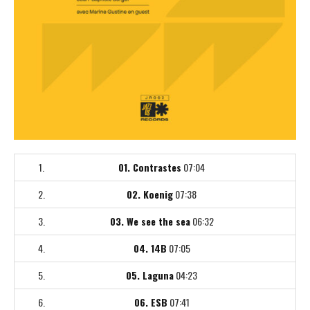
1.
01. Contrastes
07:04
2.
02. Koenig
07:38
3.
03. We see the sea
06:32
4.
04. 14B
07:05
5.
05. Laguna
04:23
6.
06. ESB
07:41