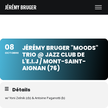
JÉRÉMY BRUGER
08
JÉRÉMY BRUGER "MOODS"
TRIO @ JAZZ CLUB DE
OCTOBRE
L'E.I.J / MONT-SAINT-
AIGNAN (76)
Détails
w/ Yoni Zelnik (cb) & Antoine Paganotti (b)